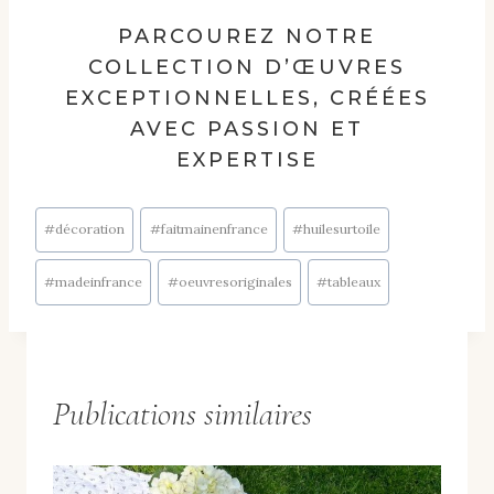
PARCOUREZ NOTRE
COLLECTION D’ŒUVRES
EXCEPTIONNELLES, CRÉÉES
AVEC PASSION ET
EXPERTISE
Étiquettes
#
décoration
#
faitmainenfrance
#
huilesurtoile
de
la
#
madeinfrance
#
oeuvresoriginales
#
tableaux
publication :
Publications similaires