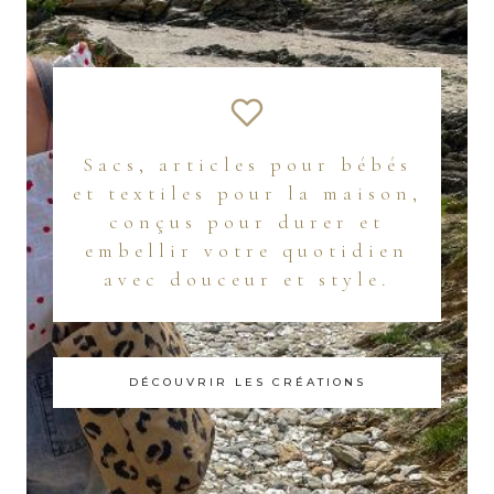
Sacs, articles pour bébés
et textiles pour la maison,
conçus pour durer et
embellir votre quotidien
avec douceur et style.
DÉCOUVRIR LES CRÉATIONS