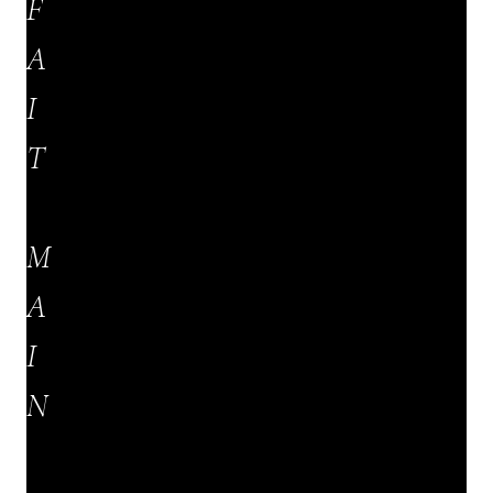
F
A
I
T
M
A
I
N