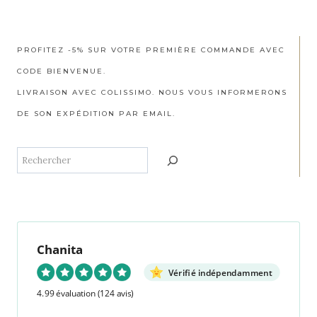
PROFITEZ -5% SUR VOTRE PREMIÈRE COMMANDE AVEC
CODE BIENVENUE.
LIVRAISON AVEC COLISSIMO. NOUS VOUS INFORMERONS
DE SON EXPÉDITION PAR EMAIL.
R
e
c
h
e
Chanita
r
Vérifié indépendamment
c
4.99 évaluation
(124 avis)
h