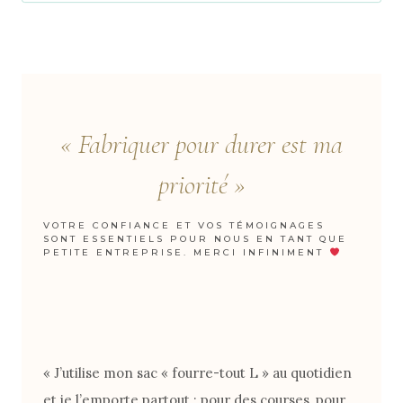
e
r
« Fabriquer pour durer est ma
priorité »
VOTRE CONFIANCE ET VOS TÉMOIGNAGES
SONT ESSENTIELS POUR NOUS EN TANT QUE
PETITE ENTREPRISE. MERCI INFINIMENT
« J’utilise mon sac « fourre-tout L » au quotidien
et je l’emporte partout : pour des courses, pour