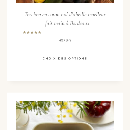
Torchon en coton nid d’abeille moelleux
– fait main à Bordeaux
Note
€
13,50
5.00
sur 5
CHOIX DES OPTIONS
Ce
produit
a
plusieurs
variations.
Les
options