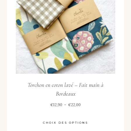
Torchon en coton lavé – Fait main à
Bordeaux
Plage
€
12,90
–
€
22,00
de
prix :
CHOIX DES OPTIONS
€12,90