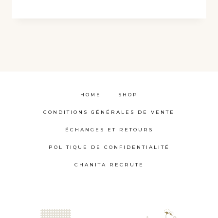
produit
a
plusieurs
variations.
Les
options
HOME
SHOP
peuvent
CONDITIONS GÉNÉRALES DE VENTE
être
choisies
ÉCHANGES ET RETOURS
sur
POLITIQUE DE CONFIDENTIALITÉ
la
CHANITA RECRUTE
page
du
produit