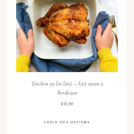
peuvent
être
choisies
sur
la
page
du
produit
Torchon en lin lavé – Fait main à
Bordeaux
€
15,90
CHOIX DES OPTIONS
Ce