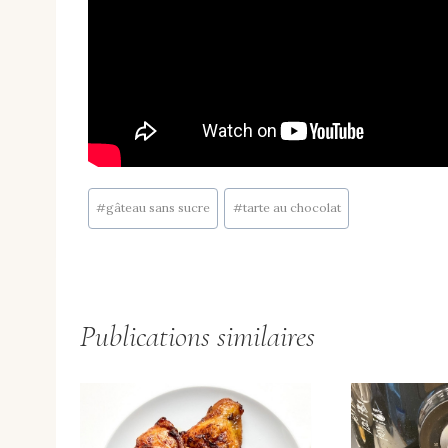
Étiquettes
#
gâteau sans sucre
#
tarte au chocolat
de
la
publication :
Publications similaires