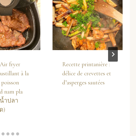
Air fryer
Recette printanière :
stillant à la
délice de crevettes et
 poisson
d’asperges sautées
d nam pla
น้ำปลา
ด)