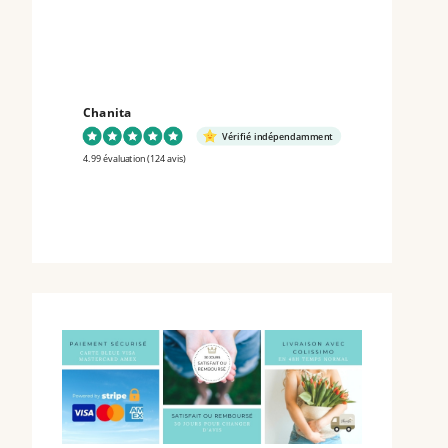
Chanita
Vérifié indépendamment
4.99 évaluation
(124 avis)