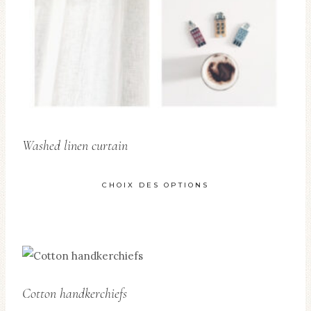
choisies
sur
la
page
du
produit
Washed linen curtain
CHOIX DES OPTIONS
Ce
produit
a
plusieurs
Cotton handkerchiefs
variations.