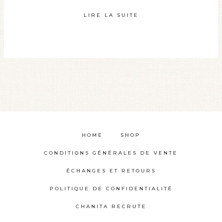
Les
LIRE LA SUITE
options
peuvent
être
choisies
sur
la
page
du
produit
HOME
SHOP
CONDITIONS GÉNÉRALES DE VENTE
ÉCHANGES ET RETOURS
POLITIQUE DE CONFIDENTIALITÉ
CHANITA RECRUTE