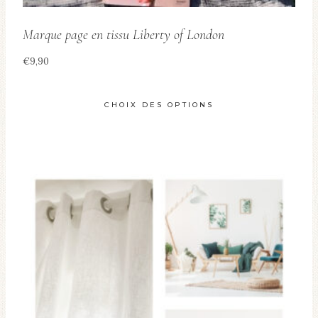
Marque page en tissu Liberty of London
€
9,90
CHOIX DES OPTIONS
Ce
produit
a
plusieurs
variations.
Les
options
peuvent
être