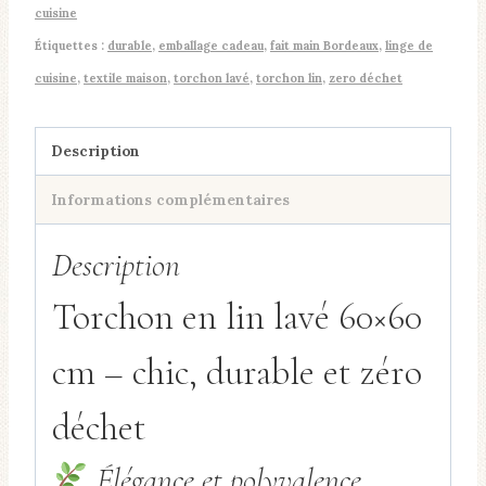
lin
cuisine
lavé
Étiquettes :
durable
,
emballage cadeau
,
fait main Bordeaux
,
linge de
–
cuisine
,
textile maison
,
torchon lavé
,
torchon lin
,
zero déchet
Fait
main
Description
à
Bordeaux
Informations complémentaires
Description
Torchon en lin lavé 60×60
cm – chic, durable et zéro
déchet
Élégance et polyvalence