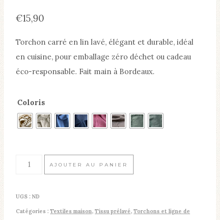
€
15,90
Torchon carré en lin lavé, élégant et durable, idéal
en cuisine, pour emballage zéro déchet ou cadeau
éco-responsable. Fait main à Bordeaux.
Coloris
quantité
AJOUTER AU PANIER
de
Torchon
UGS :
ND
en
Catégories :
Textiles maison
,
Tissu prélavé
,
Torchons et ligne de