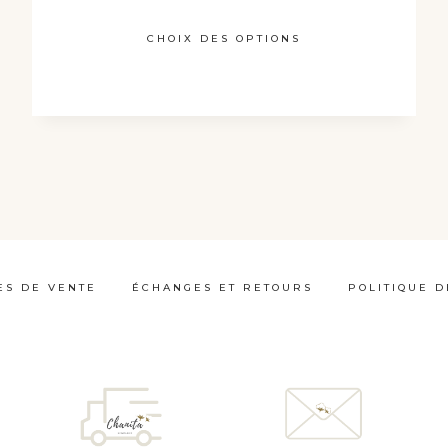
CHOIX DES OPTIONS
Ce
produit
a
plusieurs
variations.
Les
options
peuvent
ES DE VENTE
ÉCHANGES ET RETOURS
POLITIQUE D
être
choisies
sur
la
page