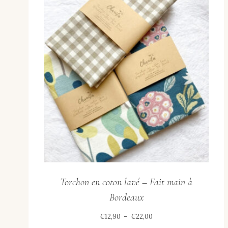
Torchon en coton lavé – Fait main à
Bordeaux
Plage
€
12,90
–
€
22,00