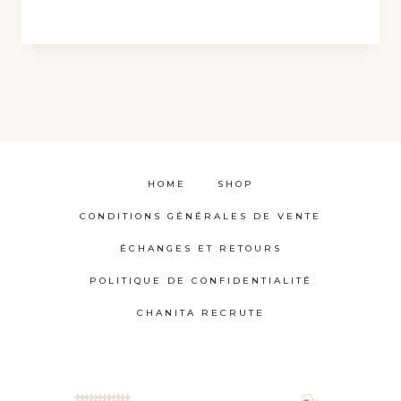
Ce
produit
a
plusieurs
variations.
Les
options
HOME
SHOP
peuvent
CONDITIONS GÉNÉRALES DE VENTE
être
choisies
ÉCHANGES ET RETOURS
sur
POLITIQUE DE CONFIDENTIALITÉ
la
CHANITA RECRUTE
page
du
produit