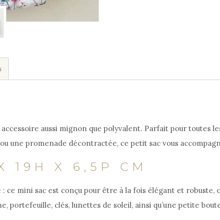
mini
réversible
s
accessoire aussi mignon que polyvalent. Parfait pour toutes les
e, ou une promenade décontractée, ce petit sac vous accompagne
X 19H X 6,5P CM
 ce mini sac est conçu pour être à la fois élégant et robuste, of
, portefeuille, clés, lunettes de soleil, ainsi qu’une petite bout