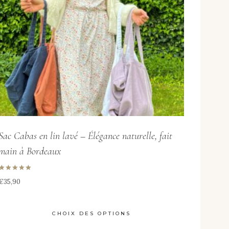
Sac Cabas en lin lavé – Élégance naturelle, fait
main à Bordeaux
Note
€
35,90
5.00
sur 5
CHOIX DES OPTIONS