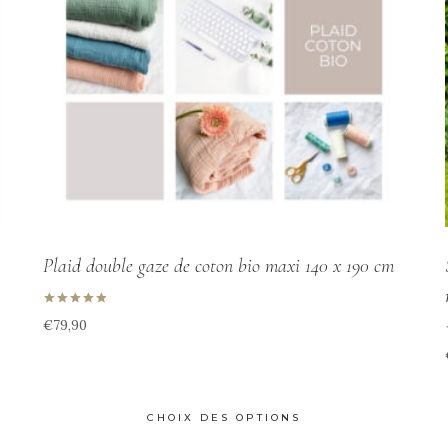
Plaid double gaze de coton bio maxi 140 x 190 cm
Note
€
79,90
5.00
sur 5
CHOIX DES OPTIONS