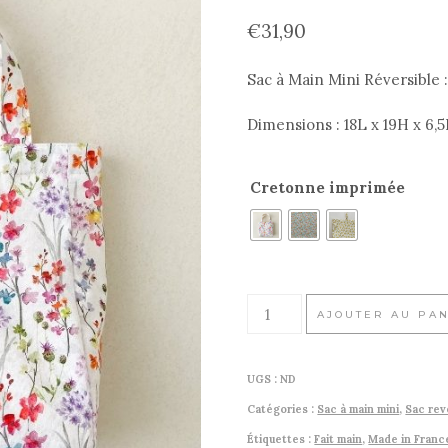
€
31,90
Sac à Main Mini Réversible
Dimensions : 18L x 19H x 6,
Cretonne imprimée
quantité
AJOUTER AU PA
de
Sac
UGS :
ND
à
Catégories :
Sac à main mini
,
Sac rev
main
Étiquettes :
Fait main
,
Made in Franc