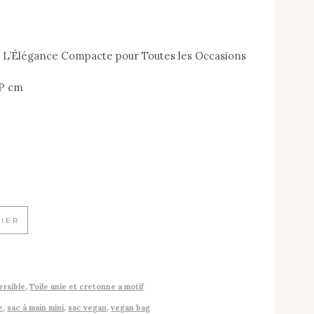
 : L’Élégance Compacte pour Toutes les Occasions
5P cm
NIER
ersible
,
Toile unie et cretonne a motif
e
,
sac à main mini
,
sac vegan
,
vegan bag