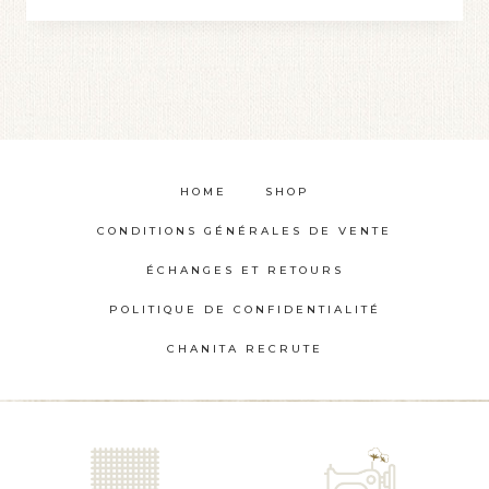
produit
a
plusieurs
variations.
Les
options
HOME
SHOP
peuvent
CONDITIONS GÉNÉRALES DE VENTE
être
choisies
ÉCHANGES ET RETOURS
sur
POLITIQUE DE CONFIDENTIALITÉ
la
CHANITA RECRUTE
page
du
produit