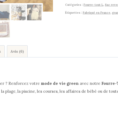
Tout
Catégories :
Fourre-tout L
,
Sac reve
L
Étiquettes :
Fabriqué en France
,
gra
–
Sac
en
coton
réversible
s
Avis (6)
fait
main
à
Bordeaux
rter ? Renforcez votre
mode de vie green
avec notre
Fourre-
a plage, la piscine, les courses, les affaires de bébé ou de toute