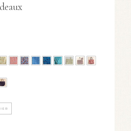
rdeaux
NIER