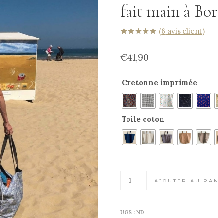
fait main à Bo
(
6
avis client)
Noté
6
5.00
sur 5 basé
€
41,90
sur
notations
client
Cretonne imprimée
Toile coton
quantité
AJOUTER AU PA
de
Fourre-
UGS :
ND