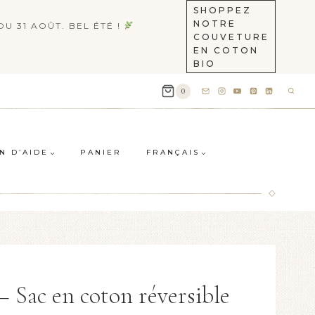
SHOPPEZ
NOTRE
U 31 AOÛT. BEL ÉTÉ !
COUVETURE
EN COTON
BIO
0
N D’AIDE
PANIER
FRANÇAIS
– Sac en coton réversible