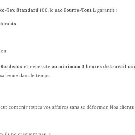
ko-Tex Standard 100
, le
sac Fourre-Tout L
garantit :
olorants
ien
 Bordeaux
et nécessite
au minimum 3 heures de travail mi
 sa tenue dans le temps.
eut contenir toutes vos affaires sans se déformer. Nos clien
, ils ne craquent pas. »