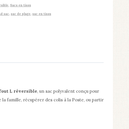
rsible
,
Sacs en tissu
nd sac
,
sac de plage
,
sac en tissu
Tout L réversible
, un sac polyvalent conçu pour
 la famille, récupérer des colis à la Poste, ou partir