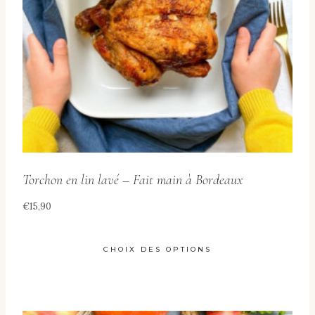
Torchon en lin lavé – Fait main à Bordeaux
€
15,90
CHOIX DES OPTIONS
Ce
produit