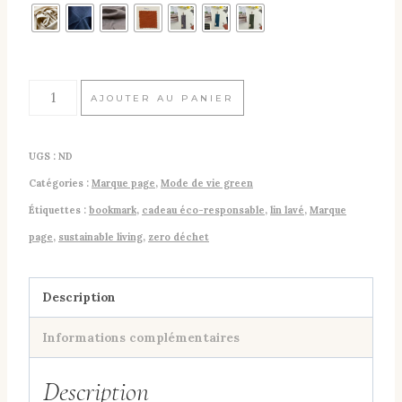
quantité
AJOUTER AU PANIER
de
Marque
UGS :
ND
page
Catégories :
Marque page
,
Mode de vie green
en
Étiquettes :
bookmark
,
cadeau éco-responsable
,
lin lavé
,
Marque
lin
page
,
sustainable living
,
zero déchet
lavé
Description
Informations complémentaires
Description