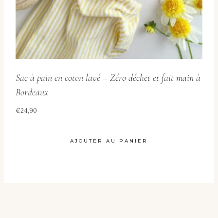
la
page
du
produit
Sac à pain en coton lavé – Zéro déchet et fait main à
Bordeaux
€
24,90
AJOUTER AU PANIER