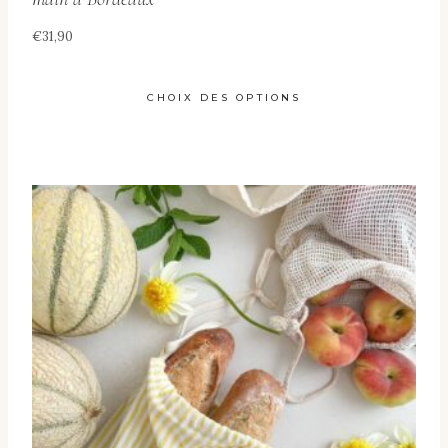
€
31,90
CHOIX DES OPTIONS
Ce
produit
a
plusieurs
variations.
Les
options
peuvent
être
choisies
sur