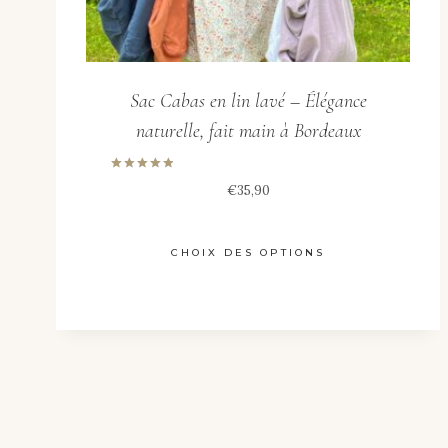
du
produit
Sac Cabas en lin lavé – Élégance
naturelle, fait main à Bordeaux
Note
€
35,90
5.00
sur 5
CHOIX DES OPTIONS
Ce
produit
a
plusieurs
variations.
Les