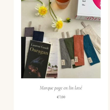
Marque page en lin lavé
€
7,00