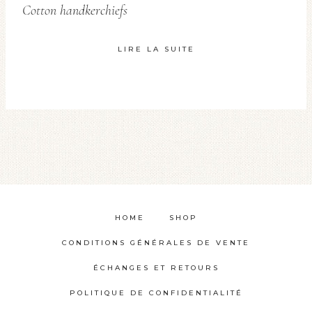
Cotton handkerchiefs
variations.
Les
LIRE LA SUITE
options
peuvent
être
choisies
sur
la
page
du
produit
HOME
SHOP
CONDITIONS GÉNÉRALES DE VENTE
ÉCHANGES ET RETOURS
POLITIQUE DE CONFIDENTIALITÉ