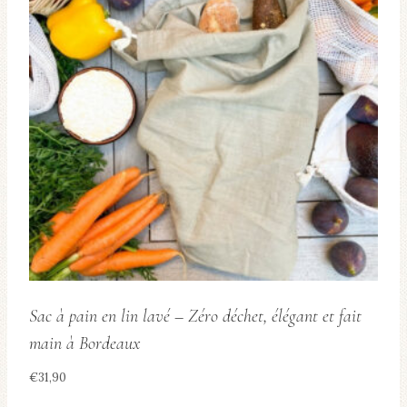
Les
options
peuvent
être
choisies
sur
la
page
du
produit
Sac à pain en lin lavé – Zéro déchet, élégant et fait
main à Bordeaux
€
31,90