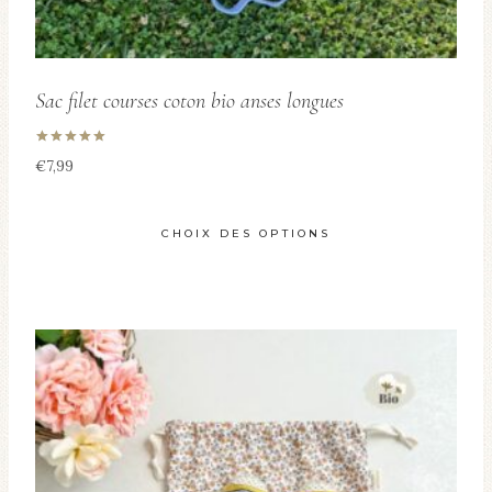
du
produit
Sac filet courses coton bio anses longues
Note
€
7,99
5.00
sur 5
CHOIX DES OPTIONS
Ce
produit
a
plusieurs
variations.
Les
options