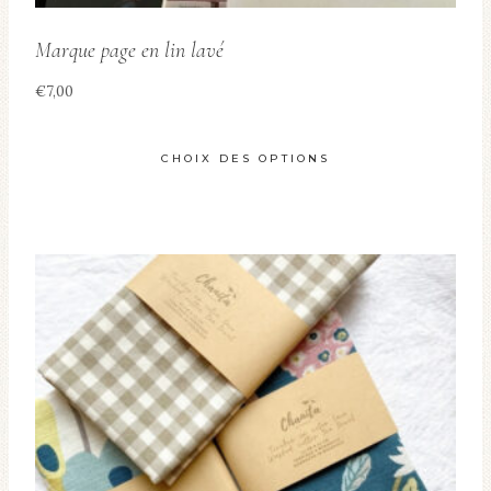
Marque page en lin lavé
€
7,00
CHOIX DES OPTIONS
Ce
produit
a
plusieurs
variations.
Les
options
peuvent
être