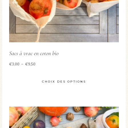
Sacs à vrac en coton bio
Plage
€
3,00
–
€
9,50
de
prix :
CHOIX DES OPTIONS
€3,00
Ce
à
produit
€9,50
a
plusieurs
variations.