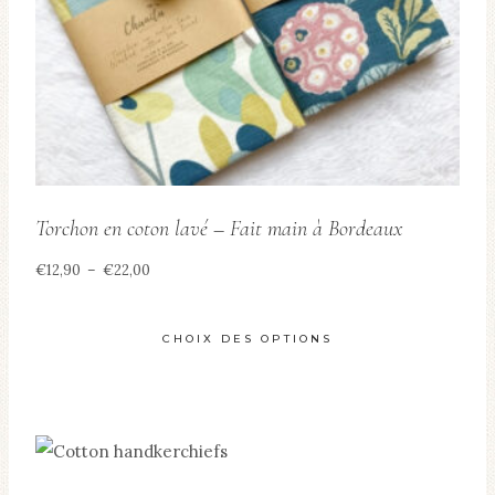
choisies
sur
la
page
du
produit
Torchon en coton lavé – Fait main à Bordeaux
Plage
€
12,90
–
€
22,00
de
prix :
CHOIX DES OPTIONS
€12,90
Ce
à
produit
€22,00
a
plusieurs