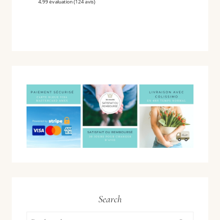
4.99 évaluation
(124 avis)
ET
BIEN
ORGANISÉ.
Search
Rechercher :