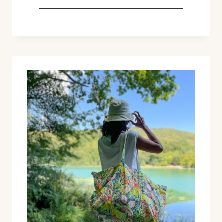
DÉCOUVERTE
LITTÉRAIRE
ET
CULINAIRE
À
TURIN
:
À
LA
RECHERCHE
DE
LA
RECETTE
D’ARANCINI.