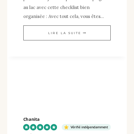
au lac avec cette checklist bien
organisée : Avec tout cela, vous êtes…
SE
LIRE LA SUITE
PRÉPARER
POUR
UNE
JOURNÉE
À
LA
PLAGE
OU
AU
Chanita
LAC.
Vérifié indépendamment
RAPIDE