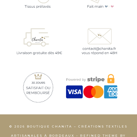
© 2026 BOUTIQUE CHANITA – CRÉATIONS TEXTILES
ARTISANALES À BORDEAUX • REFINED THEME BY