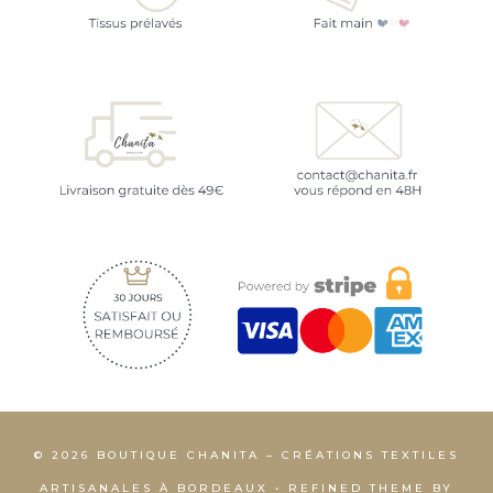
© 2026 BOUTIQUE CHANITA – CRÉATIONS TEXTILES
ARTISANALES À BORDEAUX • REFINED THEME BY