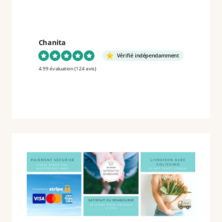
SAUCE
DE
POISSON
Chanita
(MOO
Vérifié indépendamment
TOD
4.99 évaluation
(124 avis)
NAM
PLA
หมู
ทอดน้ำ
ปลา
หมอ
ทอด)