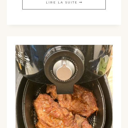
RECETTE
LIRE LA SUITE
POULET
MARINÉ
À
LA
SAUCE
DE
SOJA
ไก่
ทอด
หม้อ
ทอด