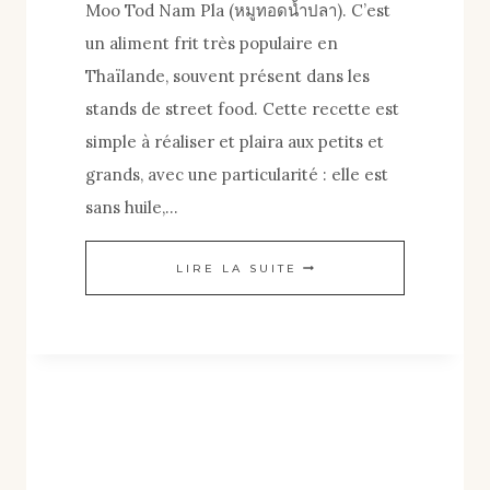
Moo Tod Nam Pla (หมูทอดน้ำปลา). C’est
un aliment frit très populaire en
Thaïlande, souvent présent dans les
stands de street food. Cette recette est
simple à réaliser et plaira aux petits et
grands, avec une particularité : elle est
sans huile,…
RECETTE
LIRE LA SUITE
AIR
FRYER
PORC
CROUSTILLANT
À
LA