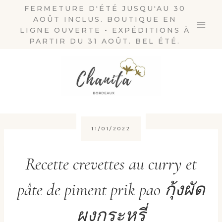
Aller
FERMETURE D'ÉTÉ JUSQU'AU 30
AOÛT INCLUS. BOUTIQUE EN
au
LIGNE OUVERTE • EXPÉDITIONS À
contenu
PARTIR DU 31 AOÛT. BEL ÉTÉ.
11/01/2022
Recette crevettes au curry et
pâte de piment prik pao กุ้งผัด
ผงกระหรี่