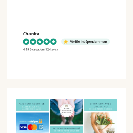
BLOUSE
D’ÉTÉ
EN
TISSU
Chanita
ARTISANAL
Vérifié indépendamment
INDIEN
4.99 évaluation
(124 avis)
BLOCK
PRINT