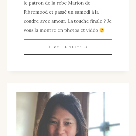
le patron de la robe Marion de
Fibremood et passé un samedi à la
coudre avec amour. La touche finale ? Je
vous la montre en photos et vidéo
MA
LIRE LA SUITE
GARDE-
ROBE
FAIT
MAIN
AVEC
UNE
ROBE
MARION
DE