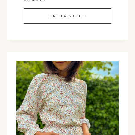
LIRE LA SUITE
HAPPY
SEW
LOVE
:
DIY
COUTURE
ET
SLOW
FASHION
POUR
UNE
GARDE-
ROBE