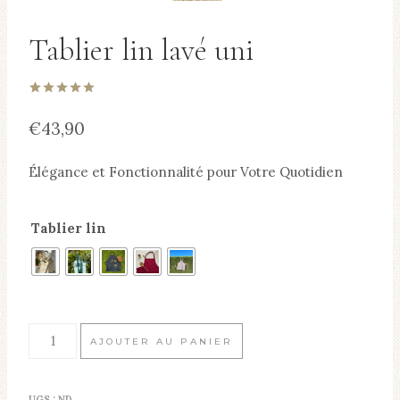
Tablier lin lavé uni
Noté
1
5.00
sur 5 basé
€
43,90
sur
notation
client
Élégance et Fonctionnalité pour Votre Quotidien
Tablier lin
quantité
AJOUTER AU PANIER
de
Tablier
UGS :
ND