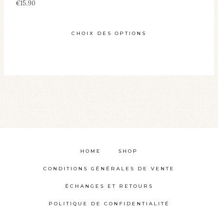
€
15,90
CHOIX DES OPTIONS
Ce
produit
a
plusieurs
variations.
Les
options
HOME
SHOP
peuvent
être
CONDITIONS GÉNÉRALES DE VENTE
choisies
ÉCHANGES ET RETOURS
sur
POLITIQUE DE CONFIDENTIALITÉ
la