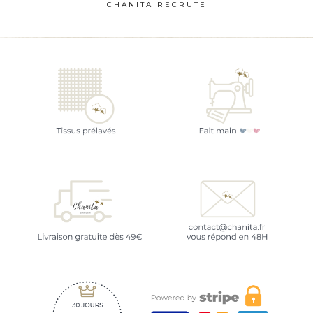
CHANITA RECRUTE
page
du
produit