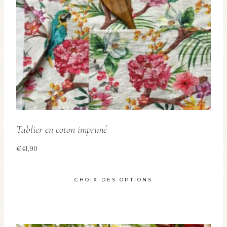
être
choisies
sur
la
page
du
produit
Tablier en coton imprimé
€
41,90
CHOIX DES OPTIONS
Ce
produit