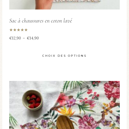
Sac à chaussures en coton lavé
Note
Plage
€
12,90
–
€
14,90
5.00
sur 5
de
prix :
CHOIX DES OPTIONS
€12,90
Ce
à
produit
€14,90
a
plusieurs
variations.
Les
options
peuvent