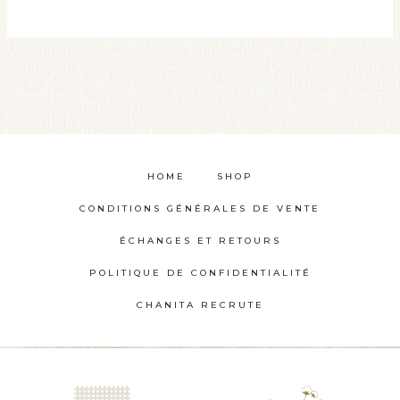
produit
a
plusieurs
variations.
Les
options
HOME
SHOP
peuvent
être
CONDITIONS GÉNÉRALES DE VENTE
choisies
ÉCHANGES ET RETOURS
sur
POLITIQUE DE CONFIDENTIALITÉ
la
CHANITA RECRUTE
page
du
produit