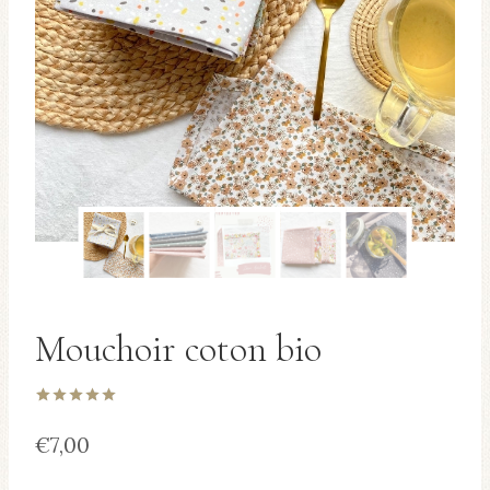
Mouchoir coton bio
Noté
2
5.00
sur 5 basé
€
7,00
sur
notations
client