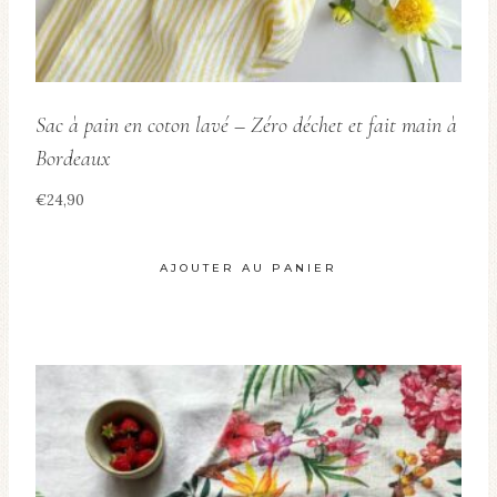
du
produit
Sac à pain en coton lavé – Zéro déchet et fait main à
Bordeaux
€
24,90
AJOUTER AU PANIER