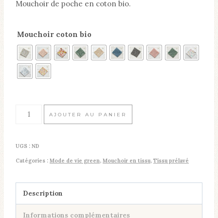
Mouchoir de poche en coton bio.
Mouchoir coton bio
quantité
AJOUTER AU PANIER
de
Mouchoir
UGS :
ND
coton
Catégories :
Mode de vie green
,
Mouchoir en tissu
,
Tissu prélavé
bio
Description
Informations complémentaires