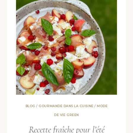
BLOG
/
GOURMANDE DANS LA CUISINE
/
MODE
DE VIE GREEN
Recette fraîche pour l’été