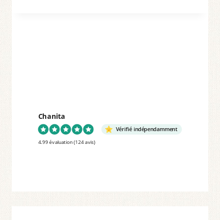
POUR
UNE
JOURNÉE
À
LA
PLAGE
OU
AU
Chanita
LAC.
Vérifié indépendamment
RAPIDE
4.99 évaluation
(124 avis)
ET
BIEN
ORGANISÉ.