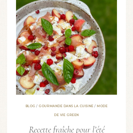
BLOG
/
GOURMANDE DANS LA CUISINE
/
MODE
DE VIE GREEN
Recette fraîche pour l’été