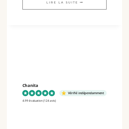
AVANTAGES
LIRE LA SUITE
DES
SACS
RÉVERSIBLES
CHANITA
:
STYLE
ET
ÉCO-
RESPONSABILITÉ
Chanita
Vérifié indépendamment
4.99 évaluation
(124 avis)