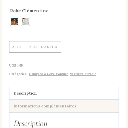
de
Robe Clémentine
prix :
€90,00
à
€110,00
quantité
AJOUTER AU PANIER
de
Robe
UGS :
ND
Clémentine
Catégories :
Happy Sew Love Couture
,
Vestiaire durable
Description
Informations complémentaires
Description