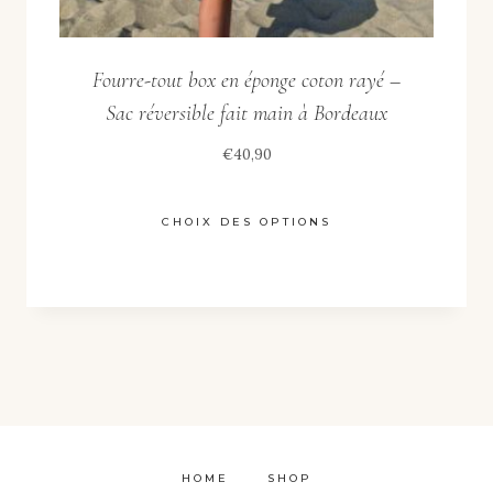
produit
Fourre-tout box en éponge coton rayé –
Sac réversible fait main à Bordeaux
€
40,90
CHOIX DES OPTIONS
Ce
produit
a
plusieurs
variations.
Les
options
HOME
SHOP