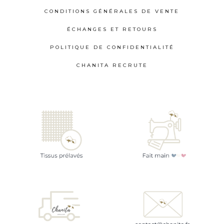
peuvent
CONDITIONS GÉNÉRALES DE VENTE
être
choisies
ÉCHANGES ET RETOURS
sur
POLITIQUE DE CONFIDENTIALITÉ
la
CHANITA RECRUTE
page
du
produit