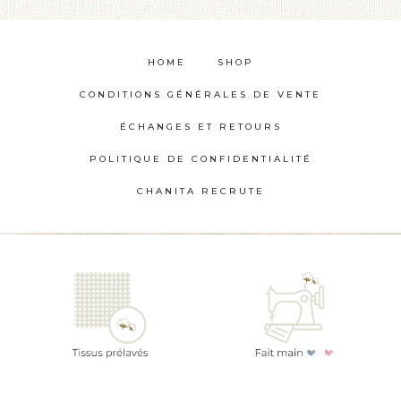
Les
options
HOME
SHOP
peuvent
CONDITIONS GÉNÉRALES DE VENTE
être
choisies
ÉCHANGES ET RETOURS
sur
POLITIQUE DE CONFIDENTIALITÉ
la
CHANITA RECRUTE
page
du
produit