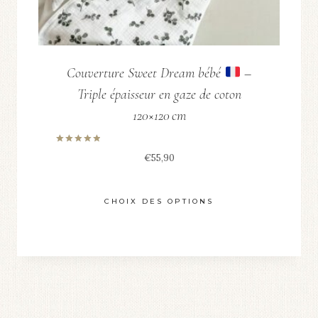
du
produit
Couverture Sweet Dream bébé
–
Triple épaisseur en gaze de coton
120×120 cm
Note
€
55,90
5.00
sur 5
CHOIX DES OPTIONS
Ce
produit
a
plusieurs
variations.