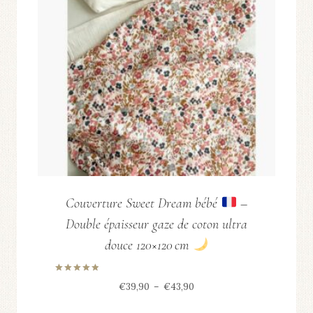
Couverture Sweet Dream bébé
–
Double épaisseur gaze de coton ultra
douce 120×120 cm
Note
Plage
€
39,90
–
€
43,90
5.00
sur 5
de