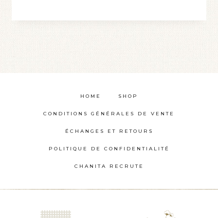
Ce
à
produit
€59,00
a
plusieurs
variations.
Les
options
HOME
SHOP
peuvent
CONDITIONS GÉNÉRALES DE VENTE
être
choisies
ÉCHANGES ET RETOURS
sur
POLITIQUE DE CONFIDENTIALITÉ
la
CHANITA RECRUTE
page
du
produit