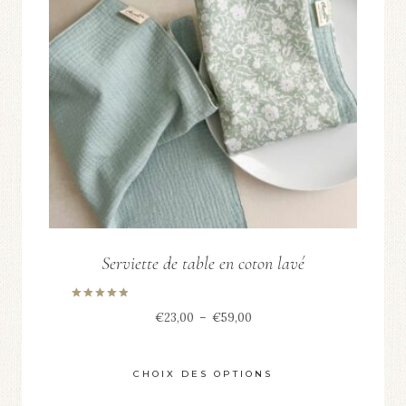
Serviette de table en coton lavé
Note
Plage
€
23,00
–
€
59,00
5.00
sur 5
de
prix :
CHOIX DES OPTIONS
€23,00