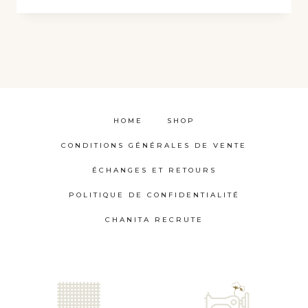
produit
a
plusieurs
variations.
Les
options
HOME
SHOP
peuvent
CONDITIONS GÉNÉRALES DE VENTE
être
choisies
ÉCHANGES ET RETOURS
sur
POLITIQUE DE CONFIDENTIALITÉ
la
CHANITA RECRUTE
page
du
produit