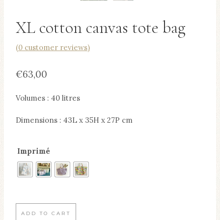
XL cotton canvas tote bag
(
0
customer reviews)
€
63,00
Volumes : 40 litres
Dimensions : 43L x 35H x 27P cm
Imprimé
XL
ADD TO CART