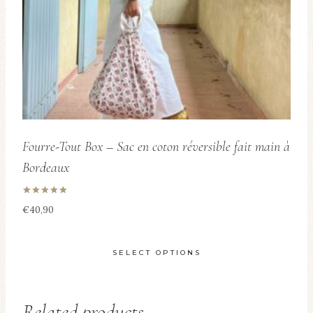
Fourre-Tout Box – Sac en coton réversible fait main à
Bordeaux
Rated
€
40,90
5.00
out of 5
SELECT OPTIONS
This
product
Related products