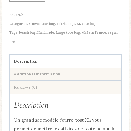
cotton
canvas
SKU:
N/A
tote
Categories:
Canvas tote bag
,
Fabric bags
,
XL tote bag
bag
Tags:
beach bag
,
Handmade
,
Large tote bag
,
Made in France
,
vegan
quantity
bag
Description
Additional information
Reviews (0)
Description
Un grand sac modèle fourre-tout XL vous
permet de mettre les affaires de toute la famille