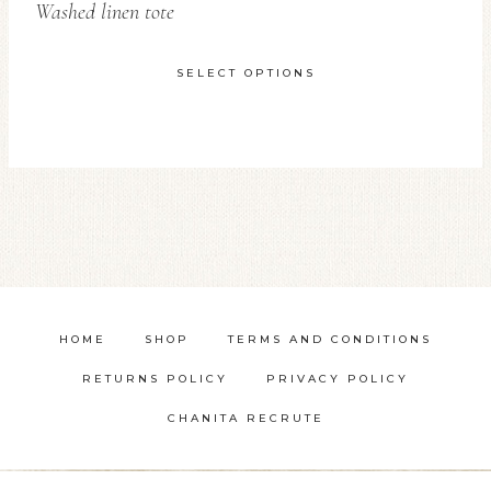
Washed linen tote
SELECT OPTIONS
This
product
has
multiple
variants.
The
options
HOME
SHOP
TERMS AND CONDITIONS
may
be
RETURNS POLICY
PRIVACY POLICY
chosen
CHANITA RECRUTE
on
the