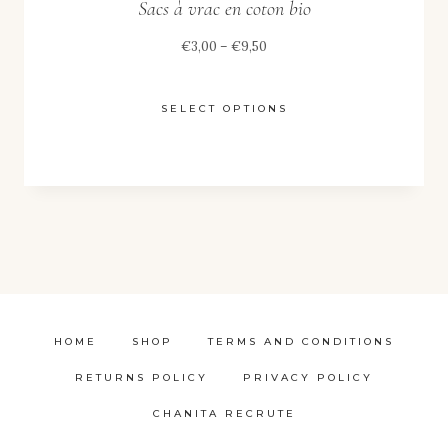
Sacs à vrac en coton bio
Price
€
3,00
–
€
9,50
range:
€3,00
SELECT OPTIONS
through
This
€9,50
product
has
multiple
variants.
The
options
HOME
SHOP
TERMS AND CONDITIONS
may
RETURNS POLICY
PRIVACY POLICY
be
chosen
CHANITA RECRUTE
on