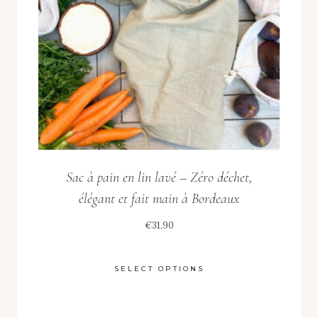
Sac à pain en lin lavé – Zéro déchet,
élégant et fait main à Bordeaux
€
31,90
SELECT OPTIONS
This
product