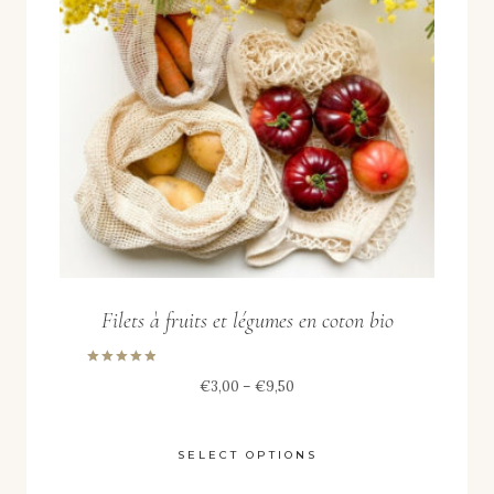
Filets à fruits et légumes en coton bio
Rated
Price
€
3,00
–
€
9,50
5.00
out of 5
range:
€3,00
SELECT OPTIONS
through